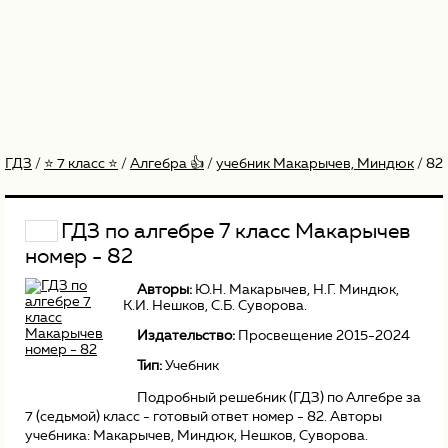
ГДЗ
/
⭐️ 7 класс ⭐️
/
Алгебра 👍
/
учебник Макарычев, Миндюк
/
82
ГДЗ по алгебре 7 класс Макарычев
номер - 82
Авторы:
Ю.Н. Макарычев
,
Н.Г. Миндюк
,
К.И. Нешков
,
С.Б. Суворова
.
Издательство:
Просвещение 2015-2024
Тип:
Учебник
Подробный решебник (ГДЗ) по Алгебре за
7 (седьмой) класс - готовый ответ номер - 82. Авторы
учебника: Макарычев, Миндюк, Нешков, Суворова.