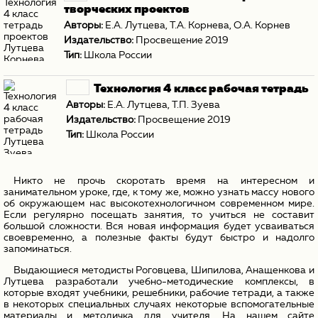
творческих проектов
Авторы:
Е.А. Лутцева
,
Т.А. Корнева
,
О.А. Корнев
Издательство:
Просвещение 2019
Тип:
Школа России
Технология 4 класс рабочая тетрадь
Авторы:
Е.А. Лутцева
,
Т.П. Зуева
Издательство:
Просвещение 2019
Тип:
Школа России
Никто не прочь скоротать время на интересном и
занимательном уроке, где, к тому же, можно узнать массу нового
об окружающем нас высокотехнологичном современном мире.
Если регулярно посещать занятия, то учиться не составит
большой сложности. Вся новая информация будет усваиваться
своевременно, а полезные факты будут быстро и надолго
запоминаться.
Выдающиеся методисты Роговцева, Шипилова, Анащенкова и
Лутцева разработали учебно-методические комплексы, в
которые входят учебники, решебники, рабочие тетради, а также
в некоторых специальных случаях некоторые вспомогательные
материалы и методичка для учителя. На нашем сайте